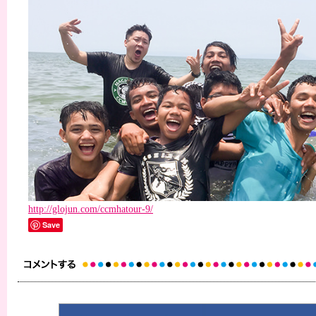
http://glojun.com/ccmhatour-9/
Save