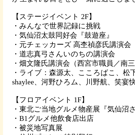
【ステージイベント 2F】
・みんなで世界記録に挑戦
・気仙沼太鼓同好会『鼓遊座』
・元チェッカーズ 高杢禎彦氏講演会
・道志真弓さんいのちの講演会
・畑文隆氏講演会（西宮市職員／南三
・ライブ：森源太、こころばこ、松
shaylee、河野ひろム、川野航、笑宴
【フロアイベント 1F】
・東北ご当地グルメ物産展『気仙沼
・B1グルメ他飲食店出店
・被災地写真展